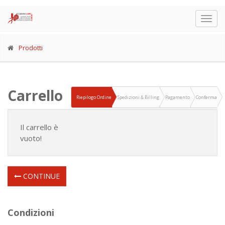
Togg
navig
Prodotti
Carrello
Riepilogo Ordine
Spedizioni & Billing
Pagamento
Conferma
Il carrello è
vuoto!
CONTINUE
Condizioni