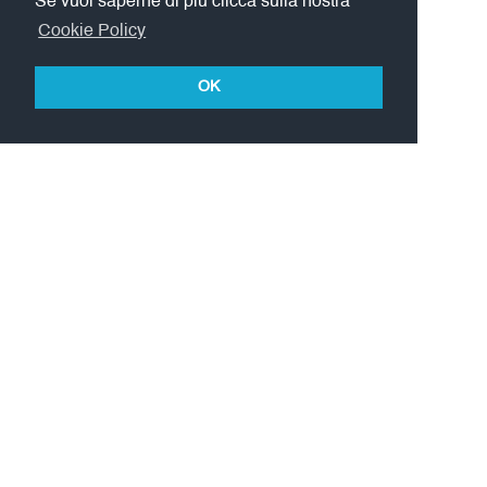
Se vuoi saperne di più clicca sulla nostra
Cookie Policy
OK
L'Accademia LIMPE-DISMOV è affiliata a: