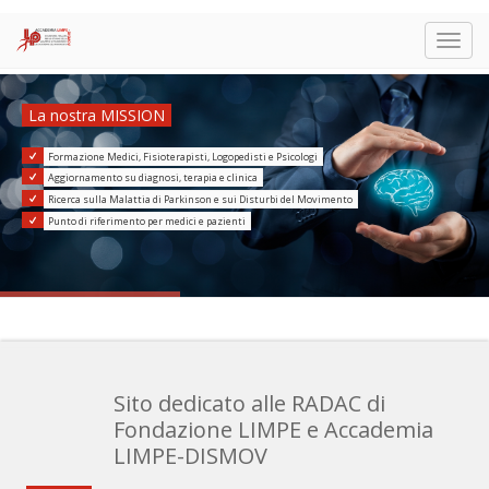
Togg
navig
La nostra MISSION
Formazione Medici, Fisioterapisti, Logopedisti e Psicologi
Aggiornamento su diagnosi, terapia e clinica
Ricerca sulla Malattia di Parkinson e sui Disturbi del Movimento
Punto di riferimento per medici e pazienti
Sito dedicato alle RADAC di
Fondazione LIMPE e Accademia
LIMPE-DISMOV