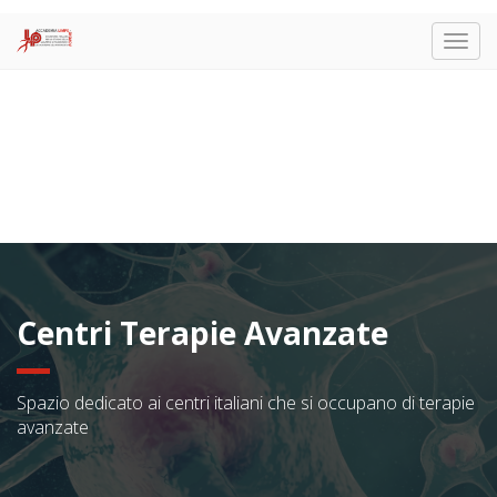
Togg
navig
Centri Terapie Avanzate
Spazio dedicato ai centri italiani che si occupano di terapie
avanzate