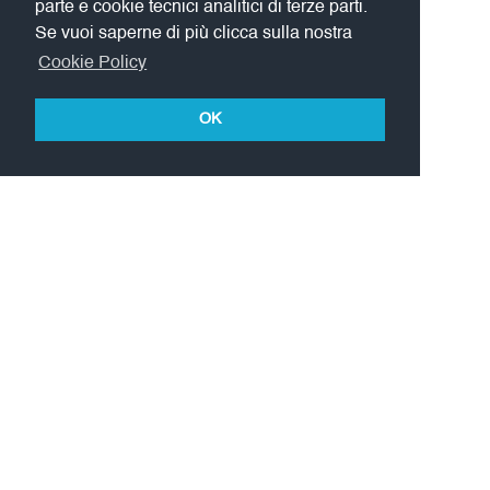
parte e cookie tecnici analitici di terze parti.
Se vuoi saperne di più clicca sulla nostra
Cookie Policy
OK
L'Accademia LIMPE-DISMOV è affiliata a: